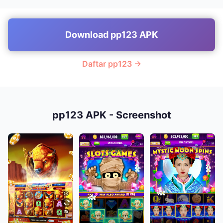
Download pp123 APK
Daftar pp123 →
pp123 APK - Screenshot