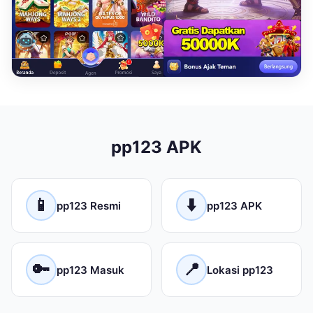
pp123 APK
📱
⬇️
pp123 Resmi
pp123 APK
🔑
📍
pp123 Masuk
Lokasi pp123