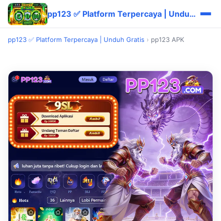
pp123 ✅ Platform Terpercaya | Unduh Gratis
pp123 ✅ Platform Terpercaya | Unduh Gratis
›
pp123 APK