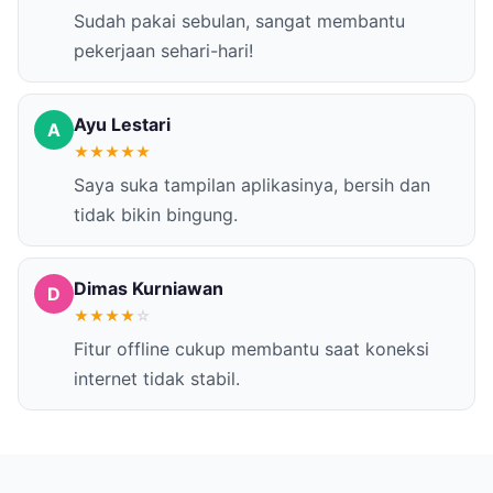
Sudah pakai sebulan, sangat membantu
pekerjaan sehari-hari!
Ayu Lestari
A
★
★
★
★
★
Saya suka tampilan aplikasinya, bersih dan
tidak bikin bingung.
Dimas Kurniawan
D
★
★
★
★
☆
Fitur offline cukup membantu saat koneksi
internet tidak stabil.