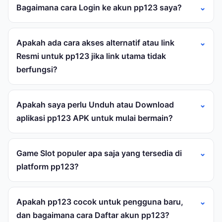
Bagaimana cara Login ke akun pp123 saya?
Apakah ada cara akses alternatif atau link
Resmi untuk pp123 jika link utama tidak
berfungsi?
Apakah saya perlu Unduh atau Download
aplikasi pp123 APK untuk mulai bermain?
Game Slot populer apa saja yang tersedia di
platform pp123?
Apakah pp123 cocok untuk pengguna baru,
dan bagaimana cara Daftar akun pp123?