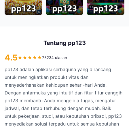
Tentang pp123
4.5
★
★
★
★
★
75234 ulasan
pp123 adalah aplikasi serbaguna yang dirancang
untuk meningkatkan produktivitas dan
menyederhanakan kehidupan sehari-hari Anda.
Dengan antarmuka yang intuitif dan fitur-fitur canggih,
pp123 membantu Anda mengelola tugas, mengatur
jadwal, dan tetap terhubung dengan mudah. Baik
untuk pekerjaan, studi, atau kebutuhan pribadi, pp123
menyediakan solusi terpadu untuk semua kebutuhan